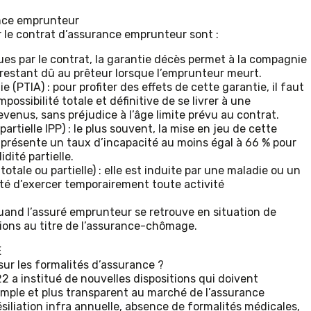
ance emprunteur
r le contrat d’assurance emprunteur sont :
ues par le contrat, la garantie décès permet à la compagnie
 restant dû au prêteur lorsque l’emprunteur meurt.
e (PTIA) : pour profiter des effets de cette garantie, il faut
possibilité totale et définitive de se livrer à une
venus, sans préjudice à l’âge limite prévu au contrat.
artielle IPP) : le plus souvent, la mise en jeu de cette
ré présente un taux d’incapacité au moins égal à 66 % pour
idité partielle.
totale ou partielle) : elle est induite par une maladie ou un
ité d’exercer temporairement toute activité
 quand l’assuré emprunteur se retrouve en situation de
tions au titre de l’assurance-chômage.
E
 sur les formalités d’assurance ?
22 a institué de nouvelles dispositions qui doivent
simple et plus transparent au marché de l’assurance
ésiliation infra annuelle, absence de formalités médicales,