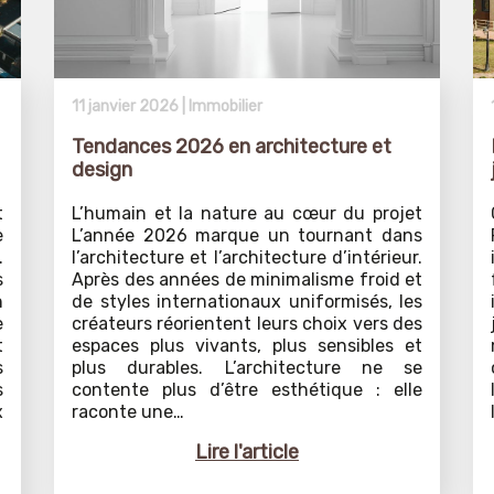
11 janvier 2026 |
Immobilier
Tendances 2026 en architecture et
design
t
L’humain et la nature au cœur du projet
e
L’année 2026 marque un tournant dans
.
l’architecture et l’architecture d’intérieur.
s
Après des années de minimalisme froid et
n
de styles internationaux uniformisés, les
e
créateurs réorientent leurs choix vers des
t
espaces plus vivants, plus sensibles et
s
plus durables. L’architecture ne se
s
contente plus d’être esthétique : elle
x
raconte une…
Lire l'article