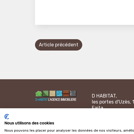
Article précédent
D HABITAT,
les portes d'Uzès, 
Faita
30000 NÎMES - Fr
Ouverture de 9h à 
Nous utilisons des cookies
ouvrés
Nous pouvons les placer pour analyser les données de nos visiteurs, amélio
+33(0)4 66 70 22 