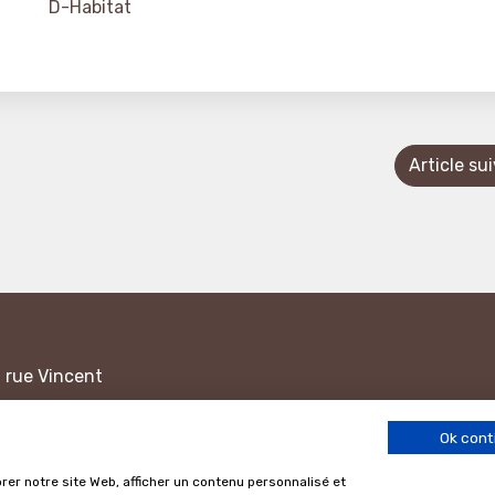
D-Habitat
Article su
1 rue Vincent
ance
Ok cont
17 h les jours
rer notre site Web, afficher un contenu personnalisé et
22