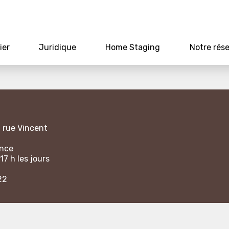
ier
Juridique
Home Staging
Notre rés
1 rue Vincent
ance
17 h les jours
22