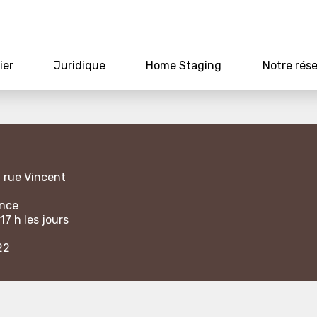
ier
Juridique
Home Staging
Notre rés
1 rue Vincent
ance
17 h les jours
22