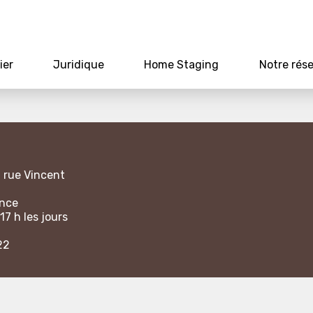
ier
Juridique
Home Staging
Notre rés
1 rue Vincent
ance
17 h les jours
22