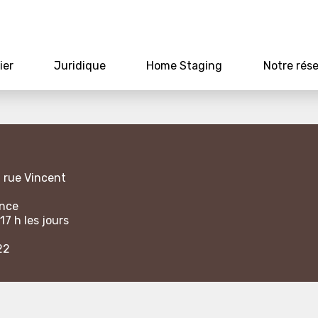
ier
Juridique
Home Staging
Notre rés
1 rue Vincent
ance
17 h les jours
22