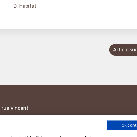
D-Habitat
Article su
1 rue Vincent
ance
Ok cont
17 h les jours