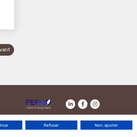
ivant
Contactez-nous
|
Mentions légales
|
Politique de cookies
inue
Refuser
Non, ajuster